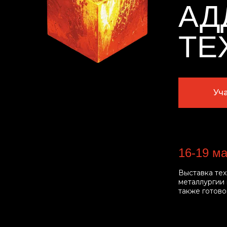
АД
ТЕ
Уч
16-19 ма
Выставка те
металлургии
также готов