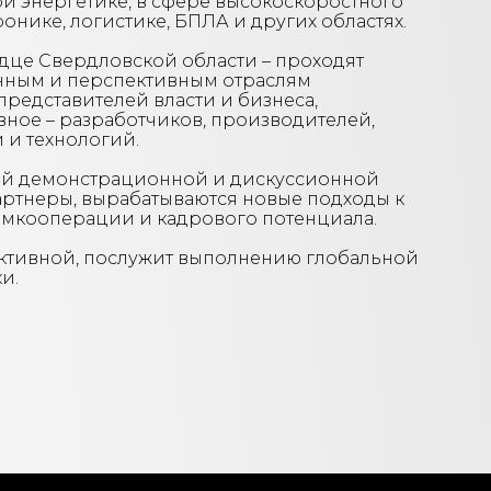
й энергетике, в сфере высокоскоростного
онике, логистике, БПЛА и других областях.
рдце Свердловской области – проходят
нным и перспективным отраслям
редставителей власти и бизнеса,
вное – разработчиков, производителей,
 и технологий.
ой демонстрационной и дискуссионной
артнеры, вырабатываются новые подходы к
омкооперации и кадрового потенциала.
дуктивной, послужит выполнению глобальной
и.