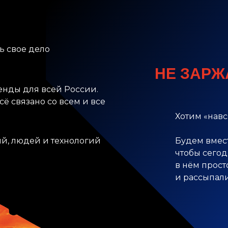
MAX
Смотреть материалы
ь свое дело
НЕ ЗАРЖ
енды для всей России.
сё связано со всем и все
Хотим «навс
й, людей и технологий
Будем вмест
чтобы сего
в нём прос
и рассыпал