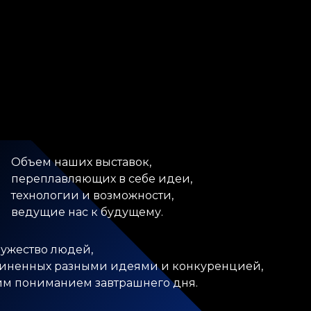
Объем наших выставок,
переплавляющих в себе идеи,
технологии и возможности,
ведущие нас к будущему.
ужество людей,
иненных разными идеями и конкуренцией,
м пониманием завтрашнего дня.