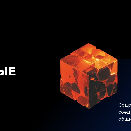
ЫЕ
Содр
соед
Обновленный список участников,
общи
мероприятия деловой программы, новости
выставки и отрасли скачайте в нашем канале